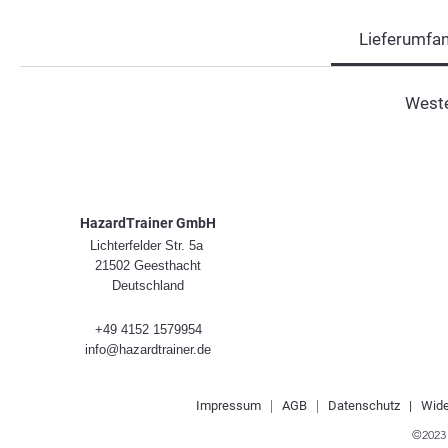
Lieferumfa
Weste
HazardTrainer GmbH
Lichterfelder Str. 5a
21502 Geesthacht
Deutschland
+49 4152 1579954
info@hazardtrainer.de
Impre
ssum
|
AGB
|
Datenschutz |
Wide
©2023