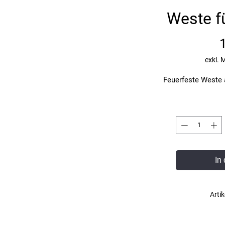
Weste f
exkl. 
Feuerfeste Weste 
In
Arti