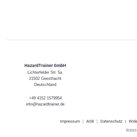
HazardTrainer GmbH
Lichterfelder Str. 5a
21502 Geesthacht
Deutschland
+49 4152 1579954
info@hazardtrainer.de
Impre
ssum
|
AGB
|
Datenschutz |
Wide
©2023