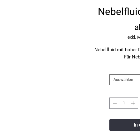
Nebelflui
a
exkl. 
Nebelfluid mit hoher D
Für Neb
Auswählen
In